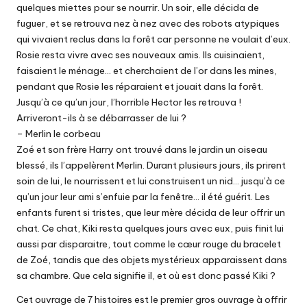
quelques miettes pour se nourrir. Un soir, elle décida de
fuguer, et se retrouva nez à nez avec des robots atypiques
qui vivaient reclus dans la forêt car personne ne voulait d’eux.
Rosie resta vivre avec ses nouveaux amis. Ils cuisinaient,
faisaient le ménage… et cherchaient de l’or dans les mines,
pendant que Rosie les réparaient et jouait dans la forêt.
Jusqu’à ce qu’un jour, l’horrible Hector les retrouva !
Arriveront-ils à se débarrasser de lui ?
– Merlin le corbeau
Zoé et son frère Harry ont trouvé dans le jardin un oiseau
blessé, ils l’appelèrent Merlin. Durant plusieurs jours, ils prirent
soin de lui, le nourrissent et lui construisent un nid… jusqu’à ce
qu’un jour leur ami s’enfuie par la fenêtre… il été guérit. Les
enfants furent si tristes, que leur mère décida de leur offrir un
chat. Ce chat, Kiki resta quelques jours avec eux, puis finit lui
aussi par disparaitre, tout comme le cœur rouge du bracelet
de Zoé, tandis que des objets mystérieux apparaissent dans
sa chambre. Que cela signifie il, et où est donc passé Kiki ?
Cet ouvrage de 7 histoires est le premier gros ouvrage à offrir