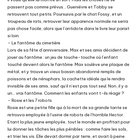
passent pas comme prévus… Gueniévre et Tobby se
retrouvent tout petits. Poursuivis par le chat Fossy, et un
troupeau de rats, retrouver leur apparence normale ne serra
pas chose facile, alors que l’antidote dans le livre leur parait
si loin.
– Le fantôme du cimetière
Lors de sa fête d’anniversaire, Max et ses amis décident de
jouer au fantôme : un jeu de touche-touche où l’enfant
touché devient alors le fantôme. Max soulève une plaque de
métal, et y trouve un vieux bassin abandonné remplis de
poissons et de nénuphars, la cachette idéale qui le rendra
invisible de ses amis, sauf qu’il n’est pas tout seul. Non, il y a
un… vrai fantôme. Comment les enfants vont t-ils réagir ?
– Rosie et les 7 robots
Rosie est une petite fille qui à la mort de sa grande tante se
retrouva employée à l’usine de robots de l’horrible Hector.
Etant la plus jeune employée, tout le monde en profitait pour
lui donner les tâches les plus pénibles : comme faire les sols,
et trier les vis. Elle devait dormir par terre, et avait à peine