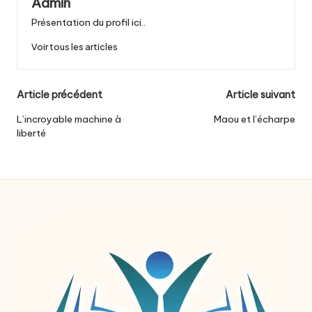
Admin
Présentation du profil ici..
Voir tous les articles
Post
Article précédent
Article suivant
navigation
L’incroyable machine à
Maou et l’écharpe
liberté