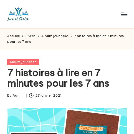
Skip
to
L
Des
content
livres
ir
Accueil
Livres
Album jeunesse
7 histoires à lire en 7 minutes
pour
pour les 7 ans
e
tous
les
e
goûts,
Posted
Album jeunesse
t
des
in
7 histoires à lire en 7
sorties
s
minutes pour les 7 ans
pour
o
tous
les
r
By
Admin
27 janvier 2021
Posted
jours.
by
t
ir