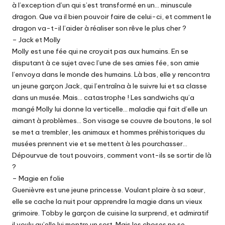
à l’exception d’un qui s’est transformé en un… minuscule
dragon. Que va il bien pouvoir faire de celui-ci, et comment le
dragon va-t-il l’aider à réaliser son rêve le plus cher ?
– Jack et Molly
Molly est une fée qui ne croyait pas aux humains. En se
disputant à ce sujet avec l’une de ses amies fée, son amie
l’envoya dans le monde des humains. Là bas, elle y rencontra
un jeune garçon Jack, qui l’entraîna à le suivre lui et sa classe
dans un musée. Mais… catastrophe ! Les sandwichs qu’a
mangé Molly lui donne la verticelle… maladie qui fait d’elle un
aimant à problèmes… Son visage se couvre de boutons, le sol
se met a trembler, les animaux et hommes préhistoriques du
musées prennent vie et se mettent à les pourchasser…
Dépourvue de tout pouvoirs, comment vont-ils se sortir de là
?
– Magie en folie
Guenièvre est une jeune princesse. Voulant plaire à sa sœur,
elle se cache la nuit pour apprendre la magie dans un vieux
grimoire. Tobby le garçon de cuisine la surprend, et admiratif
il voulu qu’elle lui montre un sort. Mais les choses ne se