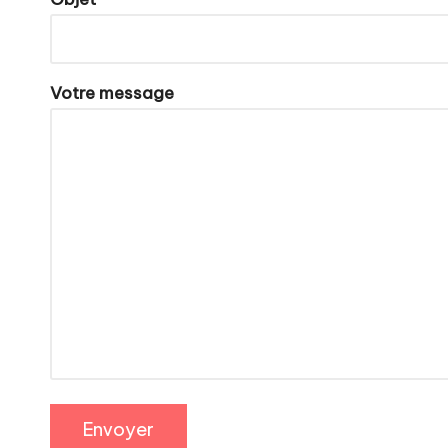
t
i
Votre message
r