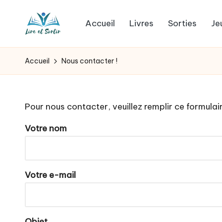
Accueil
Livres
Sorties
Je
Skip
L
to
Des
content
livres
i
Accueil
Nous contacter !
pour
r
tous
les
e
Pour nous contacter, veuillez remplir ce formulai
goûts,
e
Votre nom
des
sorties
t
pour
s
tous
Votre e-mail
les
o
jours.
r
Objet