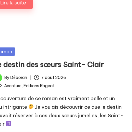
Lire la suite
sted
oman
e destin des sœurs Saint- Clair
By
Déborah
7 août 2026
ted
ags:
Aventure
,
Editions Rageot
 couverture de ce roman est vraiment belle et un
u intrigante
Je voulais découvrir ce que le destin
uvait réserver à ces deux sœurs jumelles, les Saint-
air