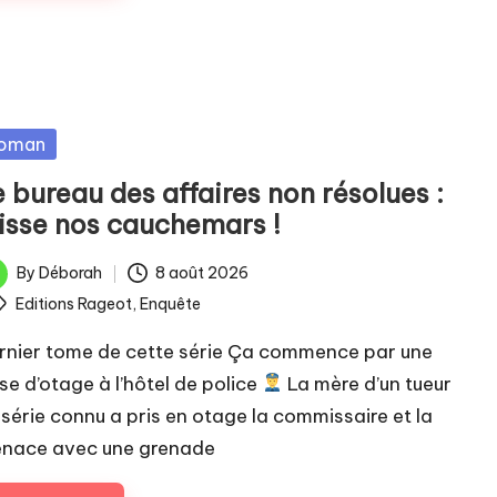
sted
oman
 bureau des affaires non résolues :
aisse nos cauchemars !
By
Déborah
8 août 2026
ted
ags:
Editions Rageot
,
Enquête
rnier tome de cette série Ça commence par une
ise d’otage à l’hôtel de police
La mère d’un tueur
 série connu a pris en otage la commissaire et la
nace avec une grenade