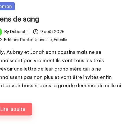
sted
oman
iens de sang
By
Déborah
9 août 2026
ted
ags:
Editions Pocket Jeunesse
,
Famille
lly, Aubrey et Jonah sont cousins mais ne se
nnaissent pas vraiment Ils vont tous les trois
cevoir une lettre de leur grand mère qu’ils ne
nnaissent pas non plus et vont être invités enfin
nt devoir bosser dans la grande demeure de celle ci
Lire la suite