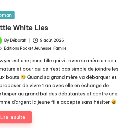
sted
oman
ttle White Lies
By
Déborah
9 août 2026
ted
ags:
Editions Pocket Jeunesse
,
Famille
wyer est une jeune fille qui vit avec sa mère un peu
mature et pour qui ce n’est pas simple de joindre les
ux bouts
Quand sa grand mère va débarquer et
i proposer de vivre 1 an avec elle en échange de
rticiper au grand bal des débutantes et contre une
mme d’argent la jeune fille accepte sans hésiter
Lire la suite