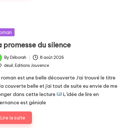
sted
oman
a promesse du silence
By
Déborah
8 août 2026
ted
ags:
deuil
,
Editions Jouvence
 roman est une belle découverte J’ai trouvé le titre
la couverte belle et j’ai tout de suite eu envie de me
onger dans cette lecture
L’idée de lire en
ternance est géniale
Lire la suite