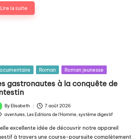
Lire la suite
sted
ocumentaire
Roman
Roman jeunesse
es gastronautes à la conquête de
intestin
By
Elisabeth
7 août 2026
ted
ags:
aventures
,
Les Editions de l'Homme
,
système digestif
elle excellente idée de découvrir notre appareil
gestif à travers une course-poursuite complètement