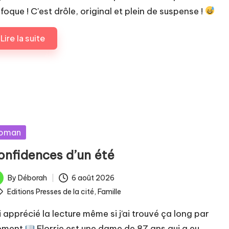
foque ! C'est drôle, original et plein de suspense !
Lire la suite
sted
oman
onfidences d’un été
By
Déborah
6 août 2026
ted
ags:
Editions Presses de la cité
,
Famille
i apprécié la lecture même si j’ai trouvé ça long par
oment
Florrie est une dame de 87 ans qui a eu