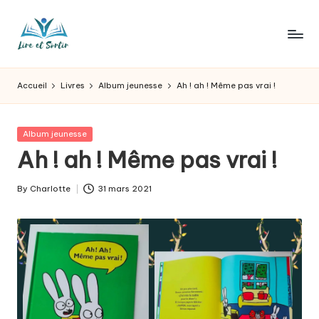
Skip
to
L
Des
content
livres
ir
Accueil
Livres
Album jeunesse
Ah ! ah ! Même pas vrai !
pour
e
tous
les
e
Posted
Album jeunesse
goûts,
in
Ah ! ah ! Même pas vrai !
t
des
sorties
s
By
Charlotte
31 mars 2021
pour
Posted
o
tous
by
les
r
jours.
t
ir