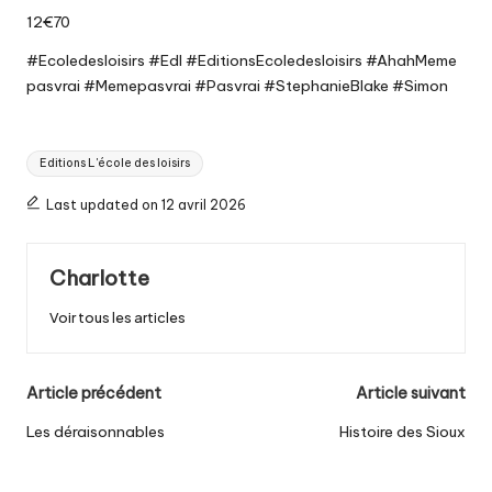
12€70
#Ecoledesloisirs
#Edl
#EditionsEcoledesloisirs
#AhahMeme
pasvrai
#Memepasvrai
#Pasvrai
#StephanieBlake
#Simon
Tags:
Editions L'école des loisirs
Last updated on 12 avril 2026
Charlotte
Voir tous les articles
Post
Article précédent
Article suivant
navigation
Les déraisonnables
Histoire des Sioux