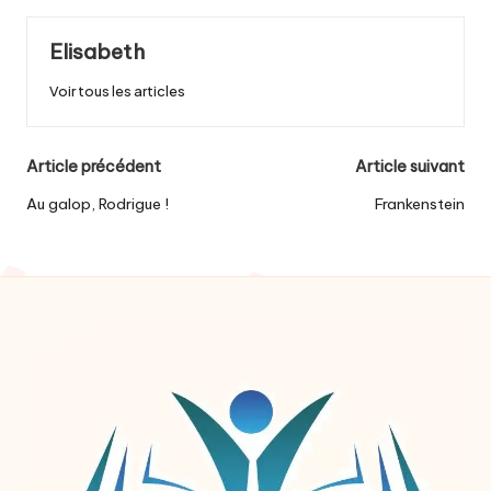
Elisabeth
Voir tous les articles
Post
Article précédent
Article suivant
navigation
Au galop, Rodrigue !
Frankenstein