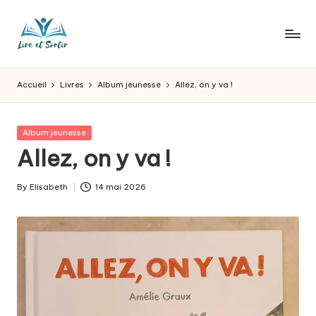
Skip
to
L
Des
content
livres
ir
Accueil
Livres
Album jeunesse
Allez, on y va !
pour
e
tous
les
e
Posted
Album jeunesse
goûts,
in
Allez, on y va !
t
des
sorties
s
By
Elisabeth
14 mai 2026
pour
Posted
o
tous
by
les
r
jours.
t
ir