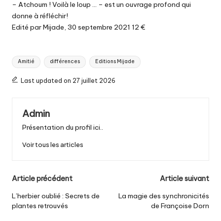
– Atchoum ! Voilà le loup … – est un ouvrage profond qui
donne à réfléchir!
Edité par Mijade, 30 septembre 2021 12 €
Tags:
Amitié
différences
Editions Mijade
Last updated on 27 juillet 2026
Admin
Présentation du profil ici..
Voir tous les articles
Post
Article précédent
Article suivant
navigation
L’herbier oublié : Secrets de
La magie des synchronicités
plantes retrouvés
de Françoise Dorn