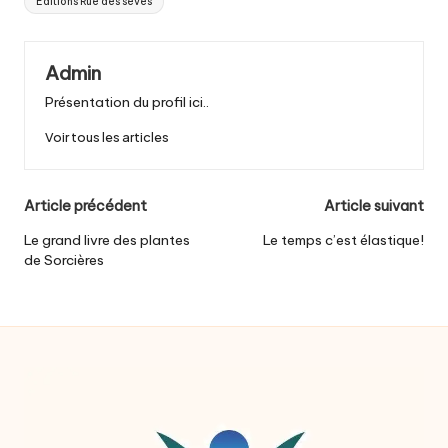
Editions Rue des sèves
Admin
Présentation du profil ici..
Voir tous les articles
Post
Article précédent
Article suivant
navigation
Le grand livre des plantes
Le temps c’est élastique!
de Sorcières