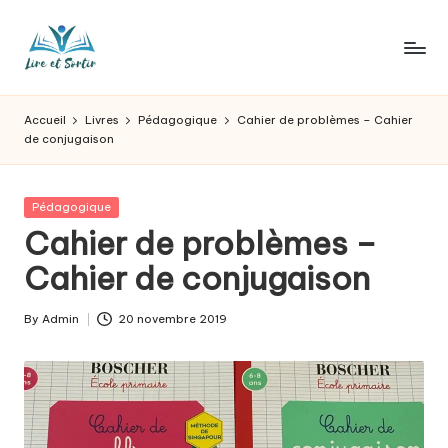
Skip
to
L
Des
content
livres
ir
Accueil
Livres
Pédagogique
Cahier de problèmes – Cahier
pour
de conjugaison
e
tous
les
e
goûts,
Posted
Pédagogique
t
des
in
Cahier de problèmes –
sorties
s
Cahier de conjugaison
pour
o
tous
les
r
By
Admin
20 novembre 2019
Posted
jours.
by
t
ir