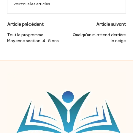
Voir tous les articles
Post
Article précédent
Article suivant
navigation
Tout le programme –
Quelqu’un m’attend derrière
Moyenne section, 4-5 ans
la neige