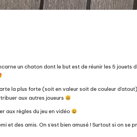
carne un chaton dont le but est de réunir les 5 jouets di
arte la plus forte (soit en valeur soit de couleur d’atout
stribuer aux autres joueurs
r aux règles du jeu en vidéo
emi et des amis. On s’est bien amusé ! Surtout si on se 