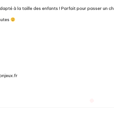
, adapté à la taille des enfants ! Parfait pour passer u
inutes
njeux.fr