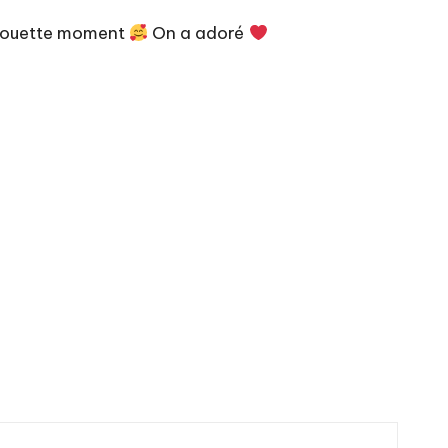
n chouette moment
On a adoré