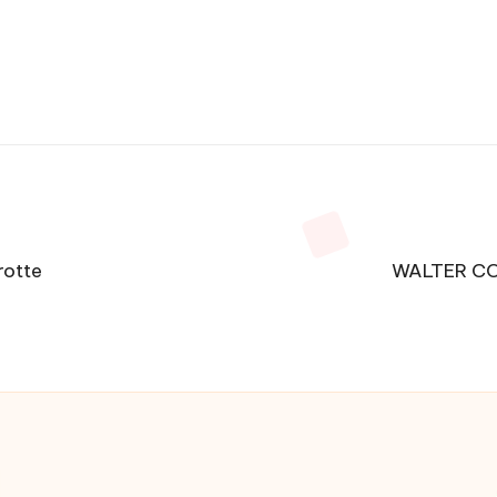
rotte
WALTER COB