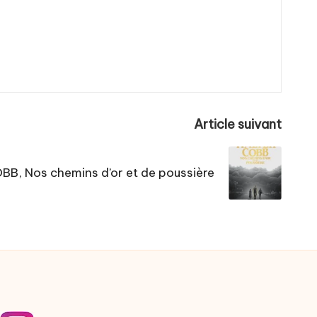
Article suivant
B, Nos chemins d’or et de poussière