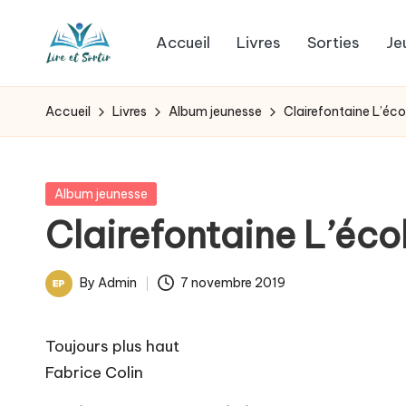
Accueil
Livres
Sorties
Je
Skip
L
to
Des
content
livres
i
Accueil
Livres
Album jeunesse
Clairefontaine L’éco
pour
r
tous
les
e
Posted
Album jeunesse
goûts,
in
Clairefontaine L’éco
e
des
sorties
t
By
Admin
7 novembre 2019
pour
Posted
s
tous
by
les
Toujours plus haut
o
jours.
Fabrice Colin
r