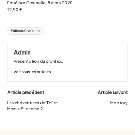
Edité par Grenouille, 5 mars 2020
12,90 €
Tags:
Editions Grenouille
Admin
Présentation du profil ici..
Voir tous les articles
Post
Article précédent
Article suivant
navigation
Les chaventures de Taï et
Ma story
Mamie Sue tome 2