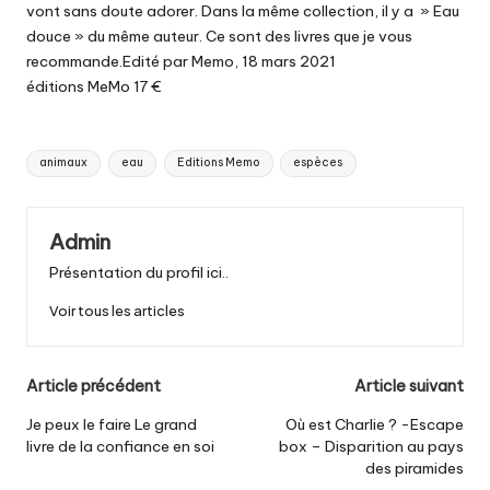
vont sans doute adorer. Dans la même collection, il y a » Eau
douce » du même auteur. Ce sont des livres que je vous
recommande.Edité par Memo, 18 mars 2021
éditions MeMo 17 €
Tags:
animaux
eau
Editions Memo
espèces
Admin
Présentation du profil ici..
Voir tous les articles
Post
Article précédent
Article suivant
navigation
Je peux le faire Le grand
Où est Charlie ? -Escape
livre de la confiance en soi
box – Disparition au pays
des piramides