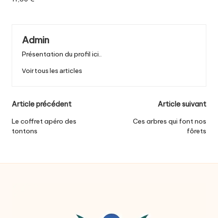
Admin
Présentation du profil ici..
Voir tous les articles
Post
Article précédent
Article suivant
navigation
Le coffret apéro des
Ces arbres qui font nos
tontons
fôrets