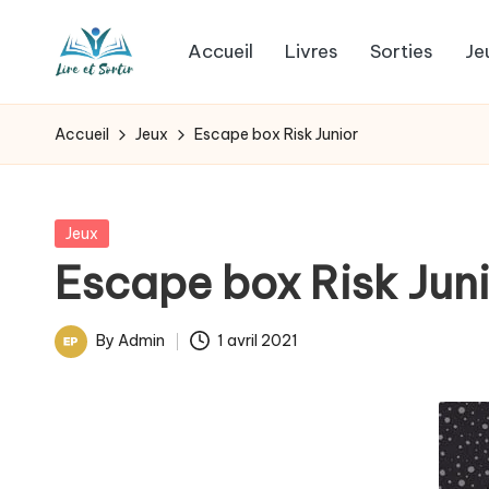
Accueil
Livres
Sorties
Je
Skip
L
to
Des
content
livres
i
Accueil
Jeux
Escape box Risk Junior
pour
r
tous
les
e
Posted
Jeux
goûts,
in
Escape box Risk Jun
e
des
sorties
t
By
Admin
1 avril 2021
pour
Posted
s
tous
by
les
o
jours.
r