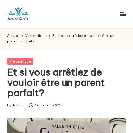
Skip
to
L
Des
content
livres
ir
Accueil
Vie pratique
Et si vous arrêtiez de vouloir être un
pour
parent parfait?
e
tous
les
e
goûts,
Posted
Vie pratique
t
des
in
Et si vous arrêtiez de
sorties
s
vouloir être un parent
pour
o
tous
parfait?
les
r
jours.
t
By
Admin
1 octobre 2021
Posted
by
ir