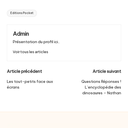
Tags:
Editions Pocket
Admin
Présentation du profil ici..
Voir tous les articles
Post
Article précédent
Article suivant
navigation
Les tout-petits face aux
Questions Réponses !
écrans
L’encyclopédie des
dinosaures – Nathan