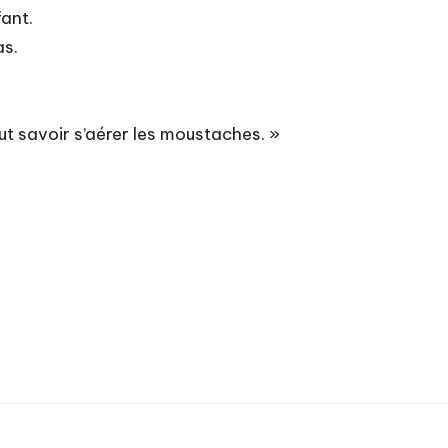
fant.
as.
ut savoir s’aérer les moustaches. »