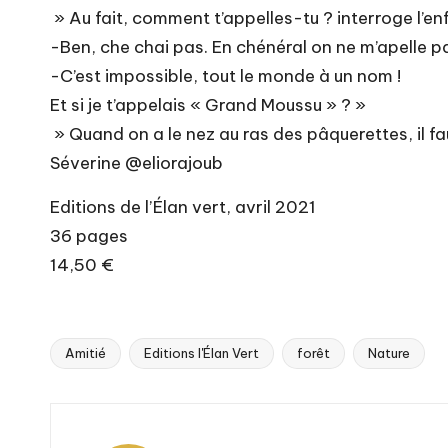
» Au fait, comment t’appelles-tu ? interroge l’en
-Ben, che chai pas. En chénéral on ne m’apelle p
-C’est impossible, tout le monde à un nom !
Et si je t’appelais « Grand Moussu » ? »
» Quand on a le nez au ras des pâquerettes, il fa
Séverine @eliorajoub
Editions de l’Élan vert, avril 2021
36 pages
14,50 €
Amitié
Editions l'Élan Vert
forêt
Nature
Tags: