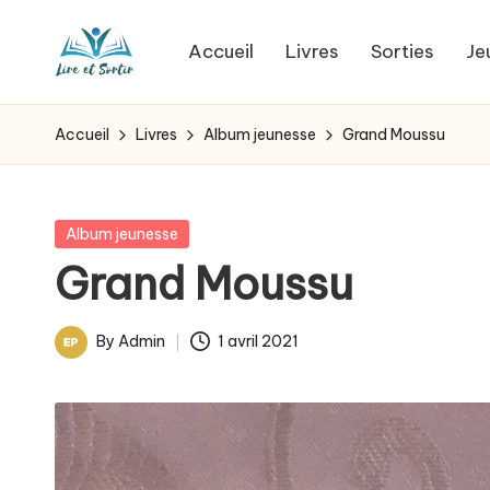
Accueil
Livres
Sorties
Je
Skip
L
to
Des
content
livres
i
Accueil
Livres
Album jeunesse
Grand Moussu
pour
r
tous
les
e
Posted
Album jeunesse
goûts,
in
Grand Moussu
e
des
sorties
t
By
Admin
1 avril 2021
pour
Posted
s
tous
by
les
o
jours.
r