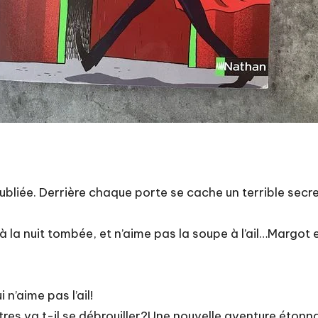
e oubliée. Derrière chaque porte se cache un terrible secret
à la nuit tombée, et n’aime pas la soupe à l’ail…Margot e
 n’aime pas l’ail!
res va t-il se débrouiller?Une nouvelle aventure étonn