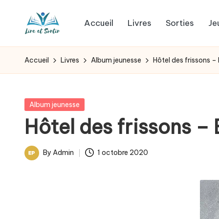
Accueil
Livres
Sorties
Je
Skip
L
to
Des
content
livres
i
Accueil
Livres
Album jeunesse
Hôtel des frissons –
pour
r
tous
les
e
Posted
Album jeunesse
goûts,
in
Hôtel des frissons –
e
des
sorties
t
By
Admin
1 octobre 2020
pour
Posted
s
tous
by
les
o
jours.
r