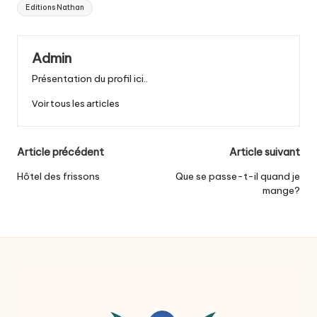
Tags:
Editions Nathan
Admin
Présentation du profil ici..
Voir tous les articles
Post
Article précédent
Article suivant
navigation
Hôtel des frissons
Que se passe-t-il quand je
mange?