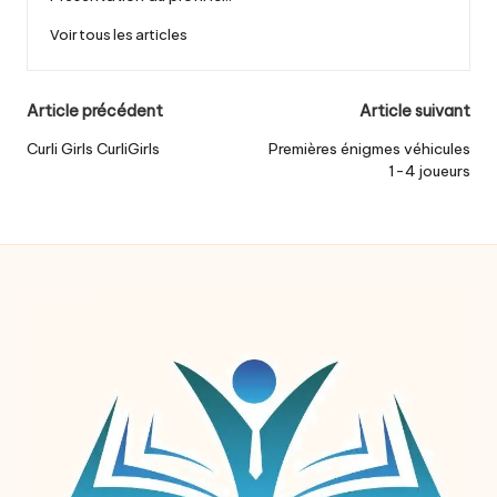
Voir tous les articles
Post
Article précédent
Article suivant
navigation
Curli Girls CurliGirls
Premières énigmes véhicules
1-4 joueurs