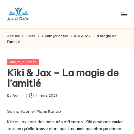
Skip
to
L
Des
content
livres
ir
Accueil
Livres
Album jeunesse
Kiki & Jax – La magie de
pour
l’amitié
e
tous
les
e
goûts,
Posted
Album jeunesse
t
des
in
Kiki & Jax – La magie de
sorties
s
l’amitié
pour
o
tous
les
r
By
Admin
4 mars 2021
Posted
jours.
by
t
Salina Yoon et Marie Kondo
ir
Kiki et Jax sont des amis très différents : Kiki aime accumuler
tout ce qu’elle trouve alors que Jax aime que chaque chose