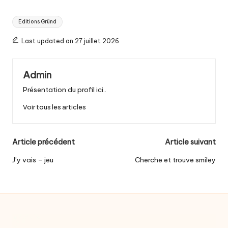
Tags:
Editions Gründ
Last updated on 27 juillet 2026
Admin
Présentation du profil ici..
Voir tous les articles
Post
Article précédent
Article suivant
navigation
J’y vais – jeu
Cherche et trouve smiley