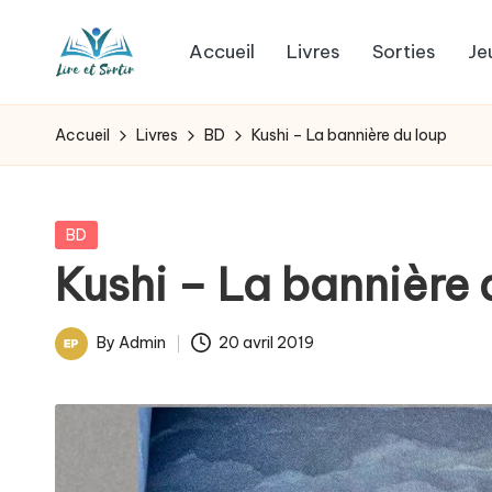
Accueil
Livres
Sorties
Je
Skip
L
to
Des
content
livres
i
Accueil
Livres
BD
Kushi – La bannière du loup
pour
r
tous
les
e
Posted
BD
goûts,
in
Kushi – La bannière 
e
des
sorties
t
By
Admin
20 avril 2019
pour
Posted
s
tous
by
les
o
jours.
r