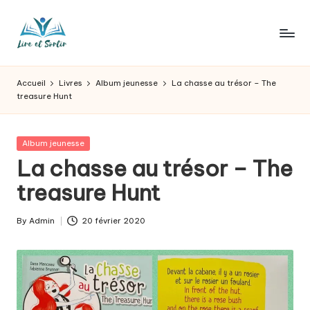
Skip
to
L
Des
content
livres
ir
Accueil
Livres
Album jeunesse
La chasse au trésor – The
pour
treasure Hunt
e
tous
les
e
goûts,
Posted
Album jeunesse
t
des
in
La chasse au trésor – The
sorties
s
treasure Hunt
pour
o
tous
les
r
By
Admin
20 février 2020
Posted
jours.
by
t
ir