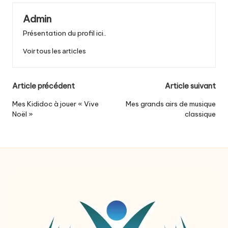
Admin
Présentation du profil ici..
Voir tous les articles
Post
Article précédent
Article suivant
navigation
Mes Kididoc à jouer « Vive
Mes grands airs de musique
Noël »
classique