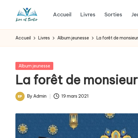
Accueil
Livres
Sorties
Je
Skip
L
to
Des
content
livres
i
Accueil
Livres
Album jeunesse
La forêt de monsieu
pour
r
tous
les
e
Posted
Album jeunesse
goûts,
in
La forêt de monsieur
e
des
sorties
t
By
Admin
19 mars 2021
pour
Posted
s
tous
by
les
o
jours.
r