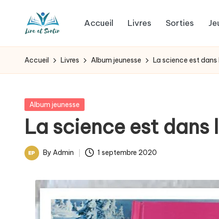
Accueil
Livres
Sorties
Je
Skip
L
to
Des
content
livres
i
Accueil
Livres
Album jeunesse
La science est dans 
pour
r
tous
les
e
Posted
Album jeunesse
goûts,
in
La science est dans 
e
des
sorties
t
By
Admin
1 septembre 2020
pour
Posted
s
tous
by
les
o
jours.
r