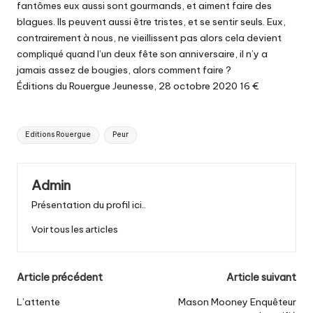
fantômes eux aussi sont gourmands, et aiment faire des
blagues. Ils peuvent aussi être tristes, et se sentir seuls. Eux,
contrairement à nous, ne vieillissent pas alors cela devient
compliqué quand l’un deux fête son anniversaire, il n’y a
jamais assez de bougies, alors comment faire ?
Éditions du Rouergue Jeunesse, 28 octobre 2020 16 €
Tags:
Editions Rouergue
Peur
Admin
Présentation du profil ici..
Voir tous les articles
Post
Article précédent
Article suivant
navigation
L’attente
Mason Mooney Enquêteur