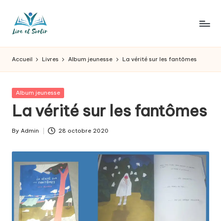
Skip
to
L
Des
content
livres
ir
Accueil
Livres
Album jeunesse
La vérité sur les fantômes
pour
e
tous
les
e
Posted
Album jeunesse
goûts,
in
La vérité sur les fantômes
t
des
sorties
s
By
Admin
28 octobre 2020
pour
Posted
o
tous
by
les
r
jours.
t
ir