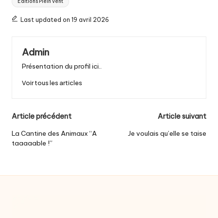
Editions Plein vent
Last updated on 19 avril 2026
Admin
Présentation du profil ici..
Voir tous les articles
Post
Article précédent
Article suivant
navigation
La Cantine des Animaux “A
Je voulais qu’elle se taise
taaaaable !”