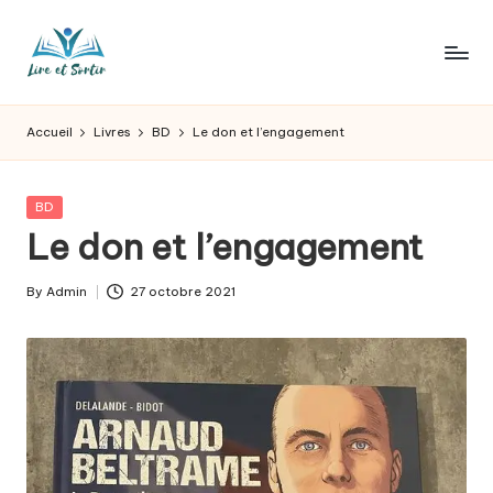
Skip
to
L
Des
content
livres
ir
Accueil
Livres
BD
Le don et l’engagement
pour
e
tous
les
e
Posted
BD
goûts,
in
Le don et l’engagement
t
des
sorties
s
By
Admin
27 octobre 2021
pour
Posted
o
tous
by
les
r
jours.
t
ir