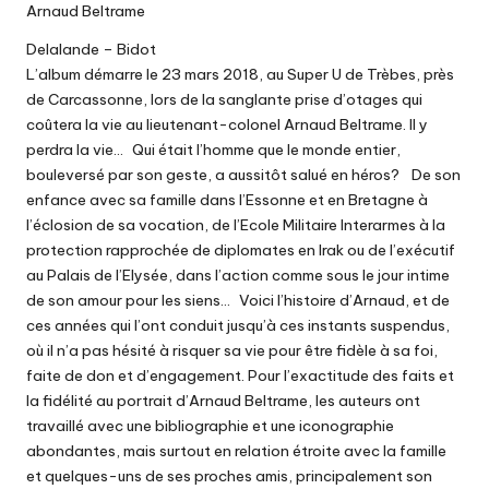
Arnaud Beltrame
Delalande – Bidot
L’album démarre le 23 mars 2018, au Super U de Trèbes, près
de Carcassonne, lors de la sanglante prise d’otages qui
coûtera la vie au lieutenant-colonel Arnaud Beltrame. Il y
perdra la vie… Qui était l’homme que le monde entier,
bouleversé par son geste, a aussitôt salué en héros? De son
enfance avec sa famille dans l’Essonne et en Bretagne à
l’éclosion de sa vocation, de l’Ecole Militaire Interarmes à la
protection rapprochée de diplomates en Irak ou de l’exécutif
au Palais de l’Elysée, dans l’action comme sous le jour intime
de son amour pour les siens… Voici l’histoire d’Arnaud, et de
ces années qui l’ont conduit jusqu’à ces instants suspendus,
où il n’a pas hésité à risquer sa vie pour être fidèle à sa foi,
faite de don et d’engagement. Pour l’exactitude des faits et
la fidélité au portrait d’Arnaud Beltrame, les auteurs ont
travaillé avec une bibliographie et une iconographie
abondantes, mais surtout en relation étroite avec la famille
et quelques-uns de ses proches amis, principalement son