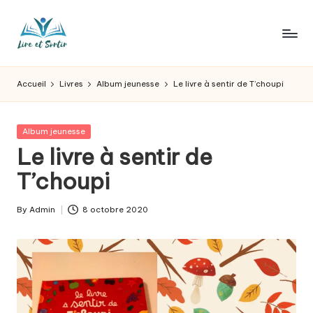
Skip
to
L
Des
content
livres
ir
Accueil
Livres
Album jeunesse
Le livre à sentir de T’choupi
pour
e
tous
les
e
Posted
Album jeunesse
goûts,
in
Le livre à sentir de
t
des
sorties
T’choupi
s
pour
o
tous
By
Admin
8 octobre 2020
Posted
les
r
by
jours.
t
ir