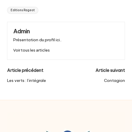
Tags:
Editions Rageot
Admin
Présentation du profil ici..
Voir tous les articles
Post
Article précédent
Article suivant
navigation
Les verts : l’intégrale
Contagion