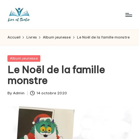
Skip
to
L
Des
content
livres
ir
Accueil
Livres
Album jeunesse
Le Noël de la famille monstre
pour
e
tous
les
e
Posted
Album jeunesse
goûts,
in
Le Noël de la famille
t
des
sorties
monstre
s
pour
o
tous
By
Admin
14 octobre 2020
Posted
les
r
by
jours.
t
ir