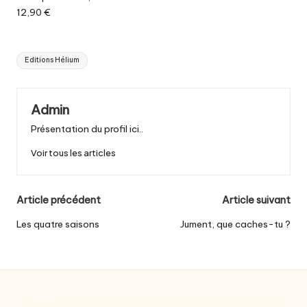
12,90 €
Tags:
Editions Hélium
Admin
Présentation du profil ici..
Voir tous les articles
Post
Article précédent
Article suivant
navigation
Les quatre saisons
Jument, que caches-tu ?