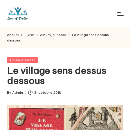
Skip
to
L
Des
content
livres
ir
Accueil
Livres
Album jeunesse
Le village sens dessus
pour
dessous
e
tous
les
e
goûts,
Posted
Album jeunesse
t
des
in
Le village sens dessus
sorties
s
dessous
pour
o
tous
les
r
By
Admin
31 octobre 2018
Posted
jours.
by
t
ir