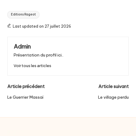
Tags:
Editions Rageot
Last updated on 27 juillet 2026
Admin
Présentation du profil ici..
Voir tous les articles
Post
Article précédent
Article suivant
navigation
Le Guerrier Massaï
Le village perdu