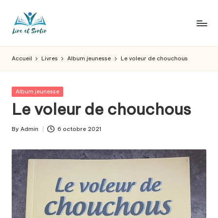
Skip
to
L
Des
content
livres
ir
Accueil
Livres
Album jeunesse
Le voleur de chouchous
pour
e
tous
les
e
Posted
Album jeunesse
goûts,
in
Le voleur de chouchous
t
des
sorties
s
By
Admin
6 octobre 2021
pour
Posted
o
tous
by
les
r
jours.
t
ir