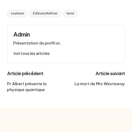
Tags:
couleurs
Editions Nathan
terre
Admin
Présentation du profil ici..
Voir tous les articles
Post
Article précédent
Article suivant
navigation
Pr Albert présente la
La mort de Mrs Westaway
physique quantique