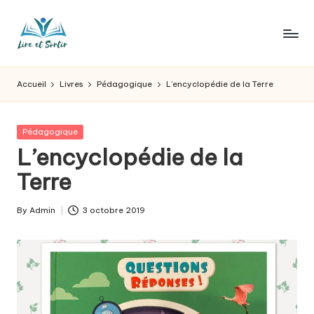
Skip
to
L
Des
content
livres
ir
Accueil
Livres
Pédagogique
L’encyclopédie de la Terre
pour
e
tous
les
e
Posted
Pédagogique
goûts,
in
L’encyclopédie de la
t
des
sorties
Terre
s
pour
o
tous
By
Admin
3 octobre 2019
Posted
les
r
by
jours.
t
ir