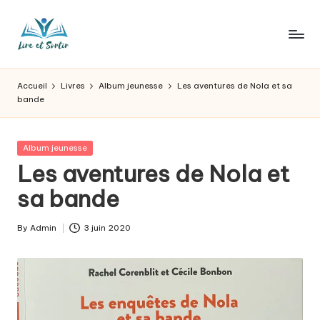
Skip
to
L
Des
content
livres
ir
Accueil
Livres
Album jeunesse
Les aventures de Nola et sa
pour
bande
e
tous
les
e
goûts,
Posted
Album jeunesse
t
des
in
Les aventures de Nola et
sorties
s
sa bande
pour
o
tous
les
r
By
Admin
3 juin 2020
Posted
jours.
by
t
ir