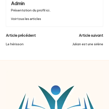
Admin
Présentation du profil ici..
Voir tous les articles
Post
Article précédent
Article suivant
navigation
Le hérisson
Julian est une sirène