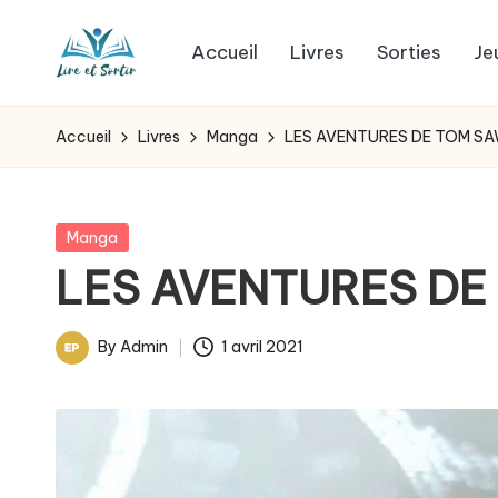
Accueil
Livres
Sorties
Je
Skip
L
to
Des
content
livres
i
Accueil
Livres
Manga
LES AVENTURES DE TOM S
pour
r
tous
les
e
Posted
Manga
goûts,
in
LES AVENTURES DE
e
des
sorties
t
By
Admin
1 avril 2021
pour
Posted
s
tous
by
les
o
jours.
r