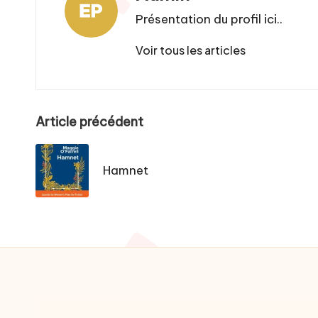
Présentation du profil ici..
Voir tous les articles
Post
Article précédent
navigation
Hamnet