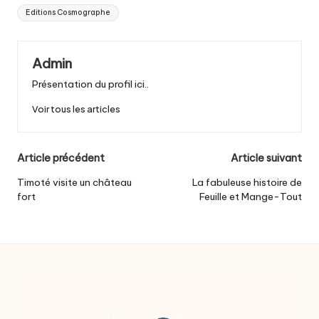
Tags:
Editions Cosmographe
Admin
Présentation du profil ici..
Voir tous les articles
Post
Article précédent
Article suivant
navigation
Timoté visite un château
La fabuleuse histoire de
fort
Feuille et Mange-Tout