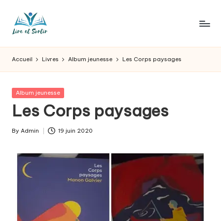
Skip
to
L
Des
content
livres
ir
Accueil
Livres
Album jeunesse
Les Corps paysages
pour
e
tous
les
e
Posted
Album jeunesse
goûts,
in
Les Corps paysages
t
des
sorties
s
By
Admin
19 juin 2020
pour
Posted
o
tous
by
les
r
jours.
t
ir