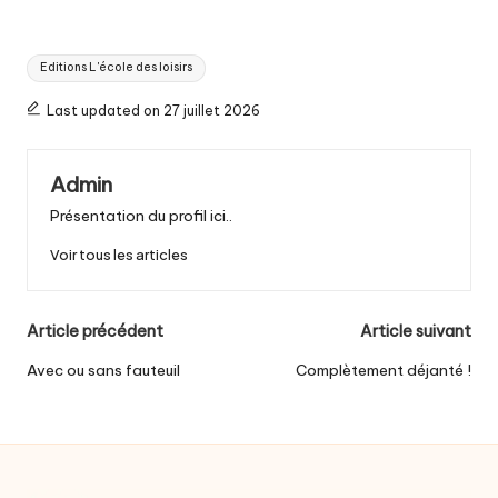
Tags:
Editions L'école des loisirs
Last updated on 27 juillet 2026
Admin
Présentation du profil ici..
Voir tous les articles
Post
Article précédent
Article suivant
navigation
Avec ou sans fauteuil
Complètement déjanté !