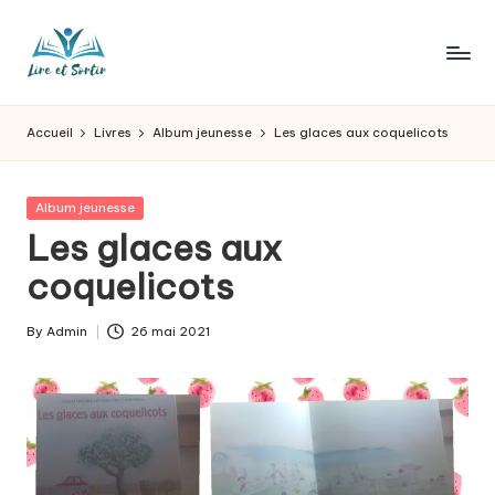
Skip
to
L
Des
content
livres
ir
Accueil
Livres
Album jeunesse
Les glaces aux coquelicots
pour
e
tous
les
e
Posted
Album jeunesse
goûts,
in
Les glaces aux
t
des
sorties
coquelicots
s
pour
o
tous
By
Admin
26 mai 2021
Posted
les
r
by
jours.
t
ir