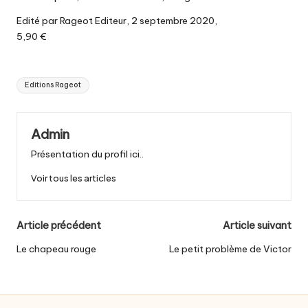
Edité par Rageot Editeur, 2 septembre 2020,
5,90 €
Tags:
Editions Rageot
Admin
Présentation du profil ici..
Voir tous les articles
Post
Article précédent
Article suivant
navigation
Le chapeau rouge
Le petit problème de Victor