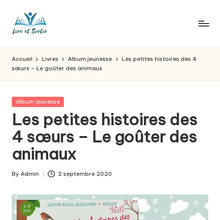
Skip
to
L
Des
content
livres
ir
Accueil
Livres
Album jeunesse
Les petites histoires des 4
pour
sœurs – Le goûter des animaux
e
tous
les
e
goûts,
Posted
Album jeunesse
t
des
in
Les petites histoires des
sorties
s
4 sœurs – Le goûter des
pour
o
tous
animaux
les
r
jours.
t
By
Admin
2 septembre 2020
Posted
by
ir