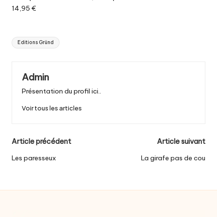
14,95 €
Tags:
Editions Gründ
Admin
Présentation du profil ici..
Voir tous les articles
Post
Article précédent
Article suivant
navigation
Les paresseux
La girafe pas de cou