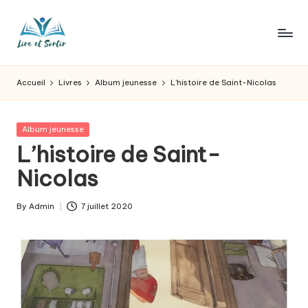
Skip
to
L
Des
content
livres
ir
Accueil
Livres
Album jeunesse
L’histoire de Saint-Nicolas
pour
e
tous
les
e
Posted
Album jeunesse
goûts,
in
L’histoire de Saint-
t
des
sorties
Nicolas
s
pour
o
tous
By
Admin
7 juillet 2020
Posted
les
r
by
jours.
t
ir