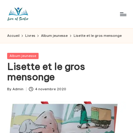
Skip
to
L
Des
content
livres
ir
Accueil
Livres
Album jeunesse
Lisette et le gros mensonge
pour
e
tous
les
e
Posted
Album jeunesse
goûts,
in
Lisette et le gros
t
des
sorties
mensonge
s
pour
o
tous
By
Admin
4 novembre 2020
Posted
les
r
by
jours.
t
ir