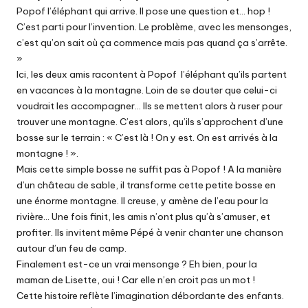
Popof l’éléphant qui arrive. Il pose une question et… hop !
C’est parti pour l’invention. Le problème, avec les mensonges,
c’est qu’on sait où ça commence mais pas quand ça s’arrête.
»
Ici, les deux amis racontent à Popof l’éléphant qu’ils partent
en vacances à la montagne. Loin de se douter que celui-ci
voudrait les accompagner… Ils se mettent alors à ruser pour
trouver une montagne. C’est alors, qu’ils s’approchent d’une
bosse sur le terrain : « C’est là ! On y est. On est arrivés à la
montagne ! ».
Mais cette simple bosse ne suffit pas à Popof ! A la manière
d’un château de sable, il transforme cette petite bosse en
une énorme montagne. Il creuse, y amène de l’eau pour la
rivière… Une fois finit, les amis n’ont plus qu’à s’amuser, et
profiter. Ils invitent même Pépé à venir chanter une chanson
autour d’un feu de camp.
Finalement est-ce un vrai mensonge ? Eh bien, pour la
maman de Lisette, oui ! Car elle n’en croit pas un mot !
Cette histoire reflète l’imagination débordante des enfants.