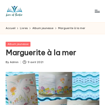
Skip
to
L
Des
content
livres
ir
Accueil
Livres
Album jeunesse
Marguerite à la mer
pour
e
tous
les
e
Posted
Album jeunesse
goûts,
in
Marguerite à la mer
t
des
sorties
s
By
Admin
9 avril 2021
pour
Posted
o
tous
by
les
r
jours.
t
ir