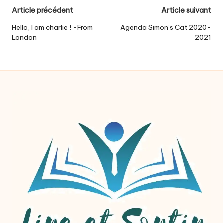
Post
Article précédent
Article suivant
navigation
Hello, I am charlie ! -From
Agenda Simon’s Cat 2020-
London
2021