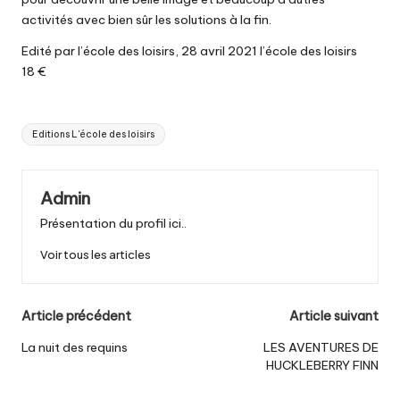
activités avec bien sûr les solutions à la fin.
Edité par l’école des loisirs, 28 avril 2021 l’école des loisirs
18 €
Tags:
Editions L'école des loisirs
Admin
Présentation du profil ici..
Voir tous les articles
Post
Article précédent
Article suivant
navigation
La nuit des requins
LES AVENTURES DE
HUCKLEBERRY FINN