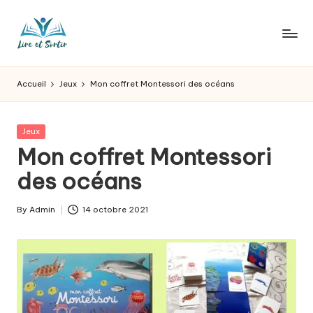
Skip
to
L
Des
content
livres
ir
Accueil
Jeux
Mon coffret Montessori des océans
pour
e
tous
les
e
Posted
Jeux
goûts,
in
Mon coffret Montessori
t
des
sorties
des océans
s
pour
o
tous
By
Admin
14 octobre 2021
Posted
les
r
by
jours.
t
ir