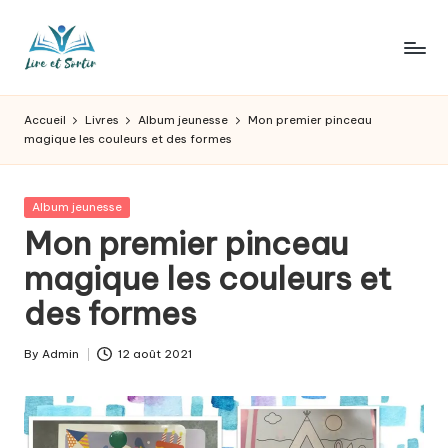
Skip
to
L
Des
content
livres
ir
Accueil
Livres
Album jeunesse
Mon premier pinceau
pour
magique les couleurs et des formes
e
tous
les
e
goûts,
Posted
Album jeunesse
t
des
in
Mon premier pinceau
sorties
s
magique les couleurs et
pour
o
tous
des formes
les
r
jours.
t
By
Admin
12 août 2021
Posted
by
ir