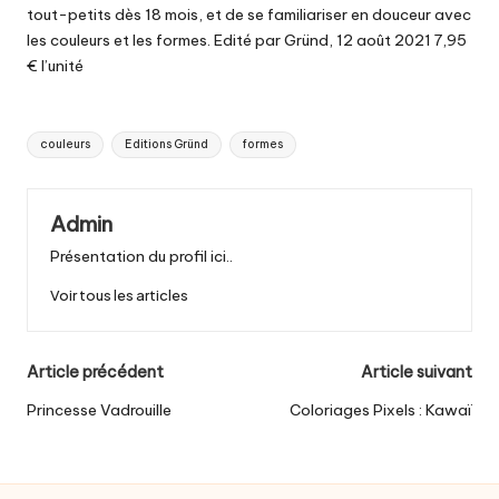
tout-petits dès 18 mois, et de se familiariser en douceur avec
les couleurs et les formes. Edité par Gründ, 12 août 2021 7,95
€ l’unité
Tags:
couleurs
Editions Gründ
formes
Admin
Présentation du profil ici..
Voir tous les articles
Post
Article précédent
Article suivant
navigation
Princesse Vadrouille
Coloriages Pixels : Kawaï