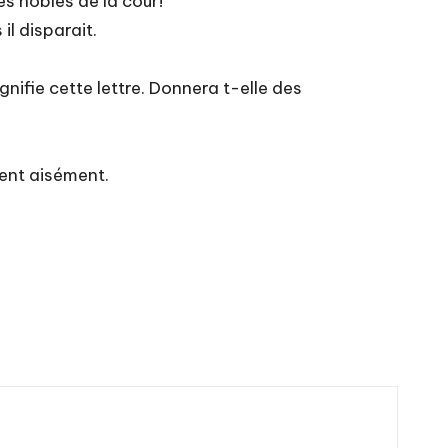
s nobles de la cour!
il disparait.
nifie cette lettre. Donnera t-elle des
vent aisément.