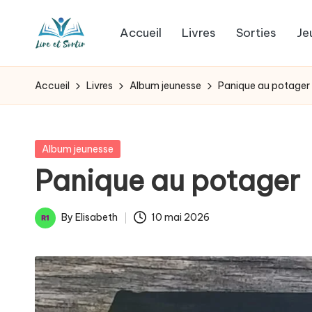
Accueil
Livres
Sorties
Je
Skip
L
to
Des
content
livres
i
Accueil
Livres
Album jeunesse
Panique au potager
pour
r
tous
les
e
Posted
Album jeunesse
goûts,
in
Panique au potager
e
des
sorties
t
By
Elisabeth
10 mai 2026
pour
Posted
s
tous
by
les
o
jours.
r