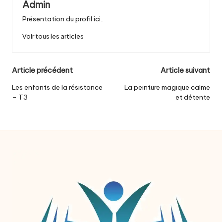
Admin
Présentation du profil ici..
Voir tous les articles
Post
Article précédent
Article suivant
navigation
Les enfants de la résistance
La peinture magique calme
– T3
et détente