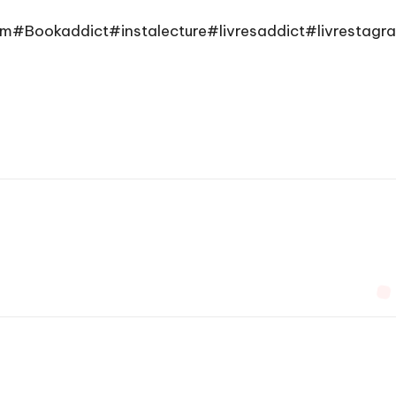
am
#Bookaddict
#instalecture
#livresaddict
#livrestagr