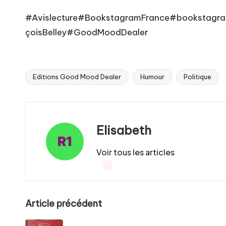
#Avislecture
#BookstagramFrance
#bookstagr
çoisBelley
#GoodMoodDealer
Editions Good Mood Dealer
Humour
Politique
Tags:
Elisabeth
Voir tous les articles
Post
Article précédent