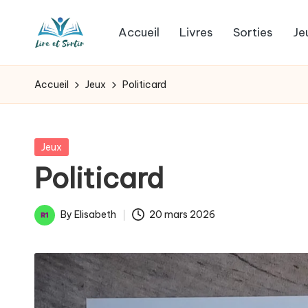
Accueil
Livres
Sorties
Je
Skip
L
to
Des
content
livres
i
Accueil
Jeux
Politicard
pour
r
tous
les
e
Posted
Jeux
goûts,
in
Politicard
e
des
sorties
t
By
Elisabeth
20 mars 2026
pour
Posted
s
tous
by
les
o
jours.
r