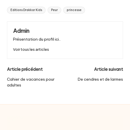
Tags:
Editions Drakkar Kids
Peur
princesse
Admin
Présentation du profil ici..
Voir tous les articles
Post
Article précédent
Article suivant
navigation
Cahier de vacances pour
De cendres et de larmes
adultes